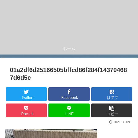
ホーム
01a2df6d25166505bffcd86f284f14370468
7d6d5c
Twitter
Facebook
はてブ
Pocket
LINE
コピー
2021.08.09