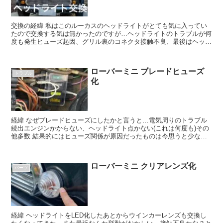
交換の経緯 私はこのルーカスのヘッドライトがとても気に入ってい
たので交換する気は無かったのですが…ヘッドライトのトラブルが何
度も発生ヒューズ起因、グリル裏のコネクタ接触不良、最後はヘッド
ライト切れ… しかもシールドビー...
ローバーミニ ブレードヒューズ
トラブル
化
経緯 なぜブレードヒューズにしたかと言うと…電気周りのトラブル
続出エンジンかからない、ヘッドライト点かない(これは何度も)その
他多数 結果的にはヒューズ関係が原因だったものは今思うと少ない
のですが、その度にヒューズを疑うガラス...
ローバーミニ クリアレンズ化
パーツ
経緯 ヘッドライトをLED化したあとからウインカーレンズも交換し