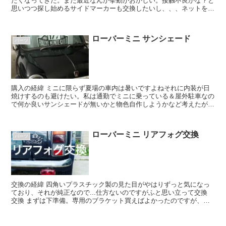
たくなってきた。また最近なんか挙動がおかしい。接触不良かな？と
思いつつ探し始めるサイドマーカーも交換したいし、、、ネットを見
るとフィアット系のものを流用したり、私はユー...
ローバーミニ サンシェード
パーツ
購入の経緯 ミニに限らず夏場の車内は暑いですよねそれに内装が日
焼けするのも避けたい。私は通勤でミニに乗っている＆屋外駐車なの
で何か良いサンシェードが無いかと物色自作しようかなど考えたがい
い案思いつかず 見つかるまでは100均の...
ローバーミニ リアフォグ交換
パーツ
交換の経緯 四角いプラスチック製の見た目がやはりずっと気になっ
ており、それが純正なので...仕方ないのですがふと思い立って交換
交換 まずは下準備。専用のブラケット買えばよかったのですが、ち
ょっと躊躇してホームセ...