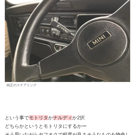
純正のステアリング
という事で
モトリタ
か
ナルディ
か2択
どちらかというとモトリタにするかー
そう思いながらヤフオクで程度が良さそうなものを物色し