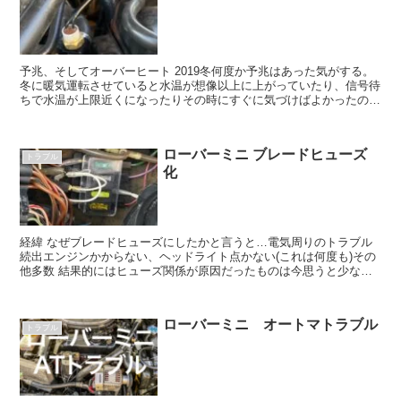
予兆、そしてオーバーヒート 2019冬何度か予兆はあった気がする。
冬に暖気運転させていると水温が想像以上に上がっていたり、信号待
ちで水温が上限近くになったりその時にすぐに気づけばよかったのだ
が、結果的にオーバーヒート寸前に冷却水も沸...
ローバーミニ ブレードヒューズ
トラブル
化
経緯 なぜブレードヒューズにしたかと言うと…電気周りのトラブル
続出エンジンかからない、ヘッドライト点かない(これは何度も)その
他多数 結果的にはヒューズ関係が原因だったものは今思うと少ない
のですが、その度にヒューズを疑うガラス...
ローバーミニ オートマトラブル
トラブル