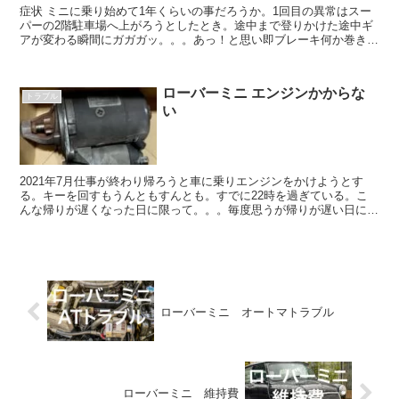
症状 ミニに乗り始めて1年くらいの事だろうか。1回目の異常はスー
パーの2階駐車場へ上がろうとしたとき。途中まで登りかけた途中ギ
アが変わる瞬間にガガガッ。。。あっ！と思い即ブレーキ何か巻き込
んだか？と一瞬思ったが、NやPに入れもう一度...
ローバーミニ エンジンかからな
トラブル
い
2021年7月仕事が終わり帰ろうと車に乗りエンジンをかけようとす
る。キーを回すもうんともすんとも。すでに22時を過ぎている。こ
んな帰りが遅くなった日に限って。。。毎度思うが帰りが遅い日に限
ってなにか起こる。。。まずはバッテリーを疑う。だが...
ローバーミニ オートマトラブル
ローバーミニ 維持費