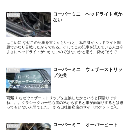
ローバーミニ ヘッドライト点か
トラブル
ない
はじめに なぜこの記事を書くかというと、私自身がヘッドライト問
題でかなり苦戦したからである。そしてこの記事を読んでいる人は今
まさにヘッドライトがつかないのではないかと思う。(私がそうであ
ったように……) 原因 私自身、複...
ローバーミニ ウェザーストリッ
トラブル
プ交換
雨漏り なぜウェザーストリップを交換したかというと雨漏りです
ね。。。クラシックカー初心者の私からすると車が雨漏りするとは思
ってもいない人間でした。 ある日後部座席のサイドポケットに入れ
ていた書類をとると何故か濡れてる。。。そし...
ローバーミニ オーバーヒート
トラブル