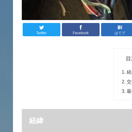
Twitter
Facebook
はてブ
目
経
交
最
経緯