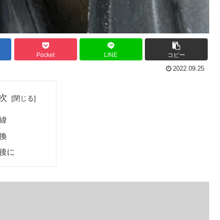
Pocket
LINE
コピー
2022.09.25
次
緯
換
後に