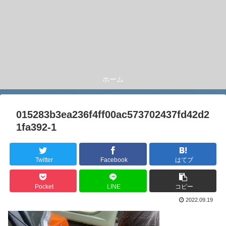
ホーム
015283b3ea236f4ff00ac573702437fd42d2
1fa392-1
Twitter
Facebook
はてブ
Pocket
LINE
コピー
2022.09.19