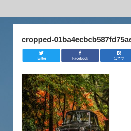
cropped-01ba4ecbcb587fd75ae
Twitter
Facebook
はてブ