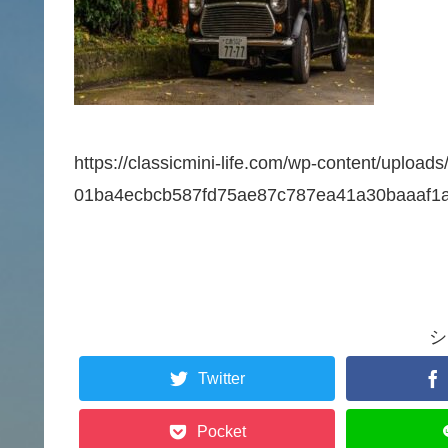
https://classicmini-life.com/wp-content/upload
01ba4ecbcb587fd75ae87c787ea41a30baaaf1a
シ
Twitter
Pocket