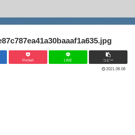
87c787ea41a30baaaf1a635.jpg
Pocket
LINE
コピー
2021.08.08